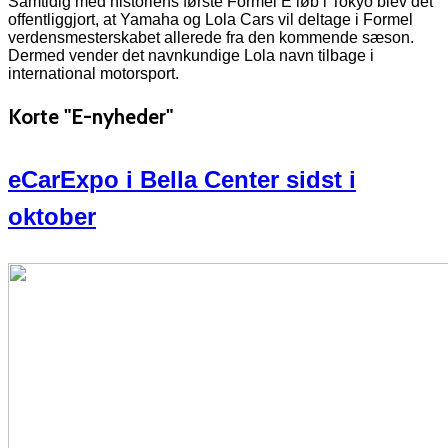
Samtidig med historiens første Formel E løb i Tokyo blev det
offentliggjort, at Yamaha og Lola Cars vil deltage i Formel
verdensmesterskabet allerede fra den kommende sæson.
Dermed vender det navnkundige Lola navn tilbage i
international motorsport.
Korte "E-nyheder"
eCarExpo i Bella Center sidst i
oktober