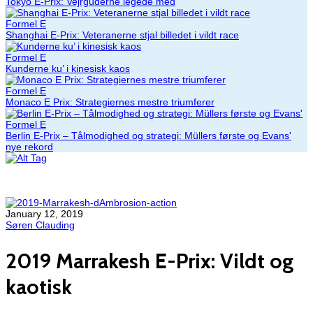
Tokyo E-Prix: Vejrguderne legede med
Formel E
Shanghai E-Prix: Veteranerne stjal billedet i vildt race
Formel E
Kunderne ku’ i kinesisk kaos
Formel E
Monaco E Prix: Strategiernes mestre triumferer
Formel E
Berlin E-Prix – Tålmodighed og strategi: Müllers første og Evans'
nye rekord
January 12, 2019
Søren Clauding
2019 Marrakesh E-Prix: Vildt og
kaotisk