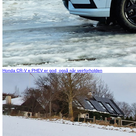
Honda CR-V e:PHEV er god, også når vejrforholden