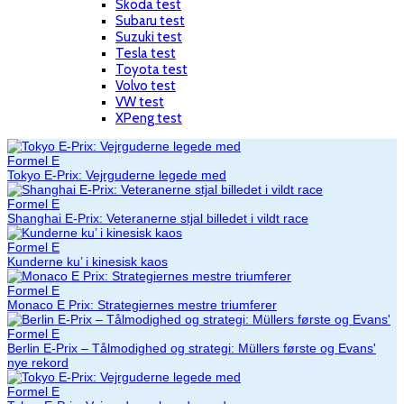
Skoda test
Subaru test
Suzuki test
Tesla test
Toyota test
Volvo test
VW test
XPeng test
Formel E
Tokyo E-Prix: Vejrguderne legede med
Formel E
Shanghai E-Prix: Veteranerne stjal billedet i vildt race
Formel E
Kunderne ku’ i kinesisk kaos
Formel E
Monaco E Prix: Strategiernes mestre triumferer
Formel E
Berlin E-Prix – Tålmodighed og strategi: Müllers første og Evans'
nye rekord
Formel E