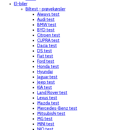
El-biler
Biltest - prøvekørsler
Aiways test
Audi test
BMW test
BYD test
Citroen test
CUPRA test
Dacia test
DS test
Fiat test
Ford test
Honda test
Hyundai
Jaguar test
Jeep test
KIA test
Land Rover test
Lexus test
Mazda test
Mercedes-Benz test
Mitsubishi test
MG test
MINI test
NIO test