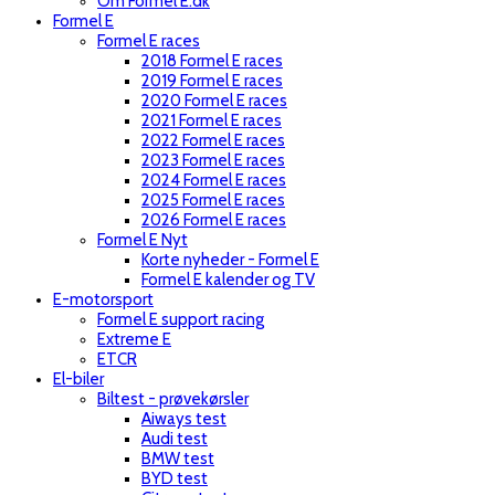
Om Formel E.dk
Formel E
Formel E races
2018 Formel E races
2019 Formel E races
2020 Formel E races
2021 Formel E races
2022 Formel E races
2023 Formel E races
2024 Formel E races
2025 Formel E races
2026 Formel E races
Formel E Nyt
Korte nyheder - Formel E
Formel E kalender og TV
E-motorsport
Formel E support racing
Extreme E
ETCR
El-biler
Biltest - prøvekørsler
Aiways test
Audi test
BMW test
BYD test