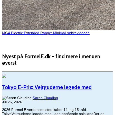
MG4 Electric Extended Range: Minimal rækkeviddean
Nyest på FormelE.dk - find mere i menuen
øverst
Tokyo E-Prix: Vejrguderne legede med
Søren Clauding
Jul 26, 2026
2026 Formel E verdensmesterskabet 14. og 15. afd.
TokyoVejrguderne legede med i den opgående sols landDer er