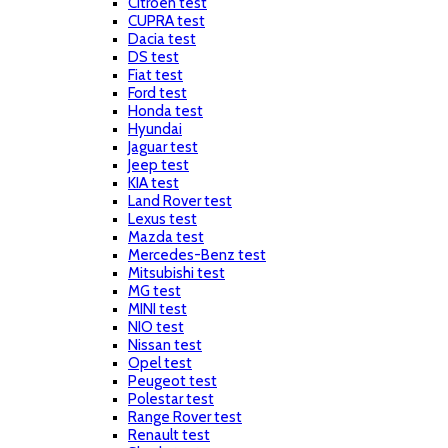
Citroen test
CUPRA test
Dacia test
DS test
Fiat test
Ford test
Honda test
Hyundai
Jaguar test
Jeep test
KIA test
Land Rover test
Lexus test
Mazda test
Mercedes-Benz test
Mitsubishi test
MG test
MINI test
NIO test
Nissan test
Opel test
Peugeot test
Polestar test
Range Rover test
Renault test