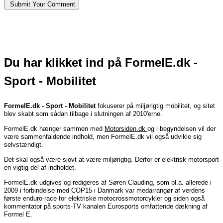
Submit Your Comment
Du har klikket ind på FormelE.dk -
Sport - Mobilitet
FormelE.dk - Sport - Mobilitet
fokuserer på miljørigtig mobilitet, og sitet
blev skabt som sådan tilbage i slutningen af 2010'erne.
FormelE.dk hænger sammen med
Motorsiden.dk
og i begyndelsen vil der
være sammenfaldende indhold, men FormelE.dk vil også udvikle sig
selvstændigt.
Det skal også være sjovt at være miljørigtig. Derfor er elektrisk motorsport
en vigtig del af indholdet.
FormelE.dk udgives og redigeres af Søren Clauding, som bl.a. allerede i
2009 i forbindelse med COP15 i Danmark var medarrangør af verdens
første enduro-race for elektriske motocrossmotorcykler og siden også
kommentator på sports-TV kanalen Eurosports omfattende dækning af
Formel E.