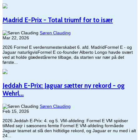
Madrid E-Prix - Total triumf for to især
Søren Clauding
Mar 22, 2026
2026 Formel E verdensmesterskabet 6. afd. MadridFormel E - og
Jaguar naturligvisFormel E co-founder Alberto Longo havde svært
ved at holde glædestårerne tilbage, da starten var nær på det
første...
Jeddah E-Prix: Jaguar sætter ny rekord - og
Wehrl...
Søren Clauding
Feb 15, 2026
2026 Jeddah E-Prix: 4. og 5. VM-afdeling: Formel E VM spidser
tilMed sejr i sæsonens femte Formel E VM-afdeling formåede
Jaguar teamet at slå den hidtidige rekord, og Jaguar er nu med i alt
24...