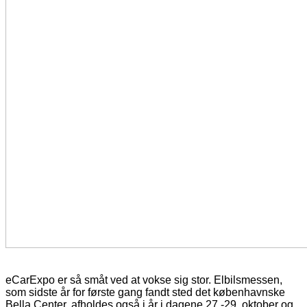
eCarExpo er så småt ved at vokse sig stor. Elbilsmessen,
som sidste år for første gang fandt sted det københavnske
Bella Center, afholdes også i år i dagene 27.-29. oktober og