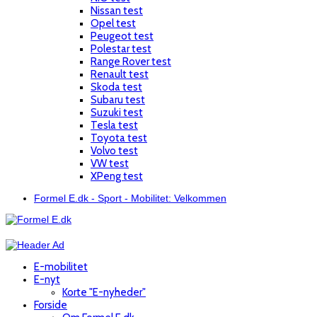
Nissan test
Opel test
Peugeot test
Polestar test
Range Rover test
Renault test
Skoda test
Subaru test
Suzuki test
Tesla test
Toyota test
Volvo test
VW test
XPeng test
Formel E.dk - Sport - Mobilitet: Velkommen
E-mobilitet
E-nyt
Korte "E-nyheder"
Forside