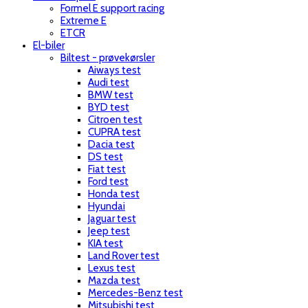
Formel E support racing
Extreme E
ETCR
El-biler
Biltest - prøvekørsler
Aiways test
Audi test
BMW test
BYD test
Citroen test
CUPRA test
Dacia test
DS test
Fiat test
Ford test
Honda test
Hyundai
Jaguar test
Jeep test
KIA test
Land Rover test
Lexus test
Mazda test
Mercedes-Benz test
Mitsubishi test