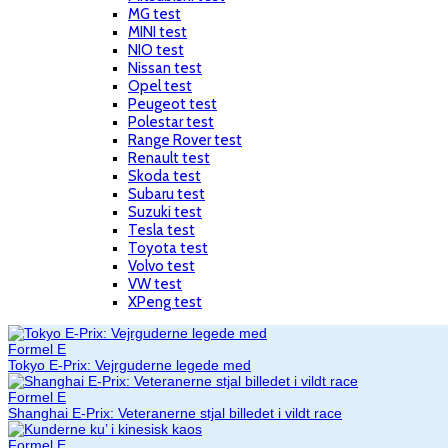
MG test
MINI test
NIO test
Nissan test
Opel test
Peugeot test
Polestar test
Range Rover test
Renault test
Skoda test
Subaru test
Suzuki test
Tesla test
Toyota test
Volvo test
VW test
XPeng test
Formel E
Tokyo E-Prix: Vejrguderne legede med
Formel E
Shanghai E-Prix: Veteranerne stjal billedet i vildt race
Formel E