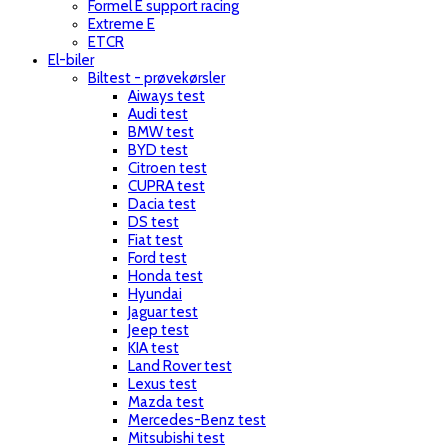
Formel E support racing
Extreme E
ETCR
El-biler
Biltest - prøvekørsler
Aiways test
Audi test
BMW test
BYD test
Citroen test
CUPRA test
Dacia test
DS test
Fiat test
Ford test
Honda test
Hyundai
Jaguar test
Jeep test
KIA test
Land Rover test
Lexus test
Mazda test
Mercedes-Benz test
Mitsubishi test