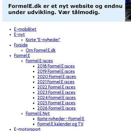
E-mobilitet
E-nyt
Korte "E-nyheder"
Forside
Om Formel E.dk
Formel E
Formel E races
2018 Formel E races
2019 Formel E races
2020 Formel E races
2021 Formel E races
2022 Formel E races
2023 Formel E races
2024 Formel E races
2025 Formel E races
2026 Formel E races
Formel E Nyt
Korte nyheder - Formel E
Formel E kalender og TV
E-motorsport