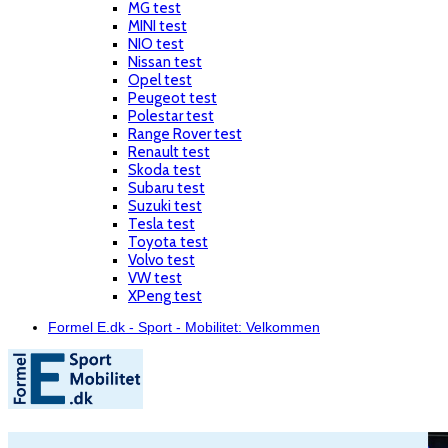
MG test
MINI test
NIO test
Nissan test
Opel test
Peugeot test
Polestar test
Range Rover test
Renault test
Skoda test
Subaru test
Suzuki test
Tesla test
Toyota test
Volvo test
VW test
XPeng test
Formel E.dk - Sport - Mobilitet: Velkommen