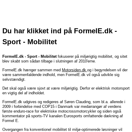
Du har klikket ind på FormelE.dk -
Sport - Mobilitet
FormelE.dk - Sport - Mobilitet
fokuserer på miljørigtig mobilitet, og sitet
blev skabt som sådan tilbage i slutningen af 2010'erne.
FormelE.dk hænger sammen med
Motorsiden.dk
og i begyndelsen vil der
være sammenfaldende indhold, men FormelE.dk vil også udvikle sig
selvstændigt.
Det skal også være sjovt at være miljørigtig. Derfor er elektrisk motorsport
en vigtig del af indholdet.
FormelE.dk udgives og redigeres af Søren Clauding, som bl.a. allerede i
2009 i forbindelse med COP15 i Danmark var medarrangør af verdens
første enduro-race for elektriske motocrossmotorcykler og siden også
kommentator på sports-TV kanalen Eurosports omfattende dækning af
Formel E.
Overgangen fra konventionel mobilitet til miljø-optimerede løsninger vil