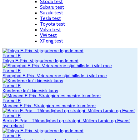
Skoda test
Subaru test
Suzuki test
Tesla test
Toyota test
Volvo test
VW test
XPeng test
Formel E
Tokyo E-Prix: Vejrguderne legede med
Formel E
Shanghai E-Prix: Veteranerne stjal billedet i vildt race
Formel E
Kunderne ku’ i kinesisk kaos
Formel E
Monaco E Prix: Strategiernes mestre triumferer
Formel E
Berlin E-Prix – Tålmodighed og strategi: Müllers første og Evans'
nye rekord
Formel E