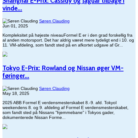
Shanghai E-Prix: Cassidy og Jaguar tilbage i
vinde...
Søren Clauding
Jun 01, 2025
Kompleksitet på højeste niveauFormel E er i den grad forskellig fra
al anden motorsport. Det har aldrig været mere tydeligt end i 10. og
11. VM-afdeling, som fandt sted på en afkortet udgave af Gr...
Tokyo E-Prix: Rowland og Nissan øger VM-
føringer...
Søren Clauding
May 18, 2025
2025 ABB Formel E verdensmesterskabet 8.-9. afd. TokyoI
weekendens 8. og 9. afdeling af Formel E verdensmesterskabet,
som fandt sted på Nissans "hjemmebane" i Tokyos gader,
dokumenterede Nissan Forme...