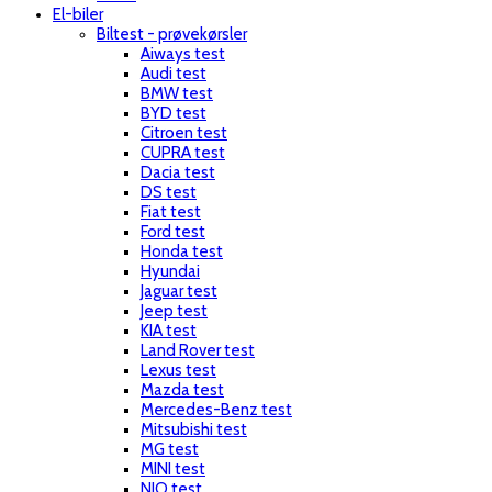
El-biler
Biltest - prøvekørsler
Aiways test
Audi test
BMW test
BYD test
Citroen test
CUPRA test
Dacia test
DS test
Fiat test
Ford test
Honda test
Hyundai
Jaguar test
Jeep test
KIA test
Land Rover test
Lexus test
Mazda test
Mercedes-Benz test
Mitsubishi test
MG test
MINI test
NIO test