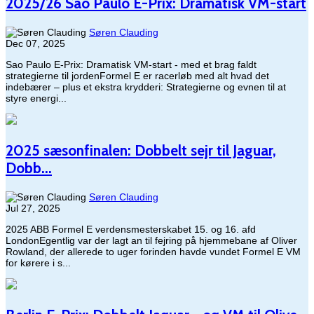
2025/26 Sao Paulo E-Prix: Dramatisk VM-start
Søren Clauding
Dec 07, 2025
Sao Paulo E-Prix: Dramatisk VM-start - med et brag faldt
strategierne til jordenFormel E er racerløb med alt hvad det
indebærer – plus et ekstra krydderi: Strategierne og evnen til at
styre energi...
2025 sæsonfinalen: Dobbelt sejr til Jaguar,
Dobb...
Søren Clauding
Jul 27, 2025
2025 ABB Formel E verdensmesterskabet 15. og 16. afd
LondonEgentlig var der lagt an til fejring på hjemmebane af Oliver
Rowland, der allerede to uger forinden havde vundet Formel E VM
for kørere i s...