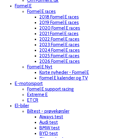
Om Formel E.dk
Formel E
Formel E races
2018 Formel E races
2019 Formel E races
2020 Formel E races
2021 Formel E races
2022 Formel E races
2023 Formel E races
2024 Formel E races
2025 Formel E races
2026 Formel E races
Formel E Nyt
Korte nyheder - Formel E
Formel E kalender og TV
E-motorsport
Formel E support racing
Extreme E
ETCR
El-biler
Biltest - prøvekørsler
Aiways test
Audi test
BMW test
BYD test