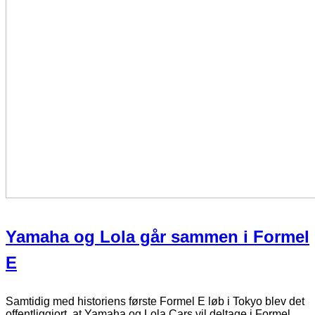
Yamaha og Lola går sammen i Formel
E
Samtidig med historiens første Formel E løb i Tokyo blev det
offentliggjort, at Yamaha og Lola Cars vil deltage i Formel