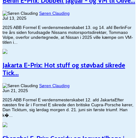
Berlin E-Prix: Dobbelt Jaguar - og VM til Olive...
Søren Clauding
Jul 13, 2025
2025 ABB Formel E verdensmesterskabet 13. og 14. afd BerlinFor
tre års siden forudsagde Nissans motorsportsdirektør, Tommaso
Volpe, overfor undertegnede, at Nissan i 2025 ville kæmpe om VM-
titlen i...
Jakarta E-Prix: Hot stuff og støvbad sikrede
Tick...
Søren Clauding
Jun 21, 2025
2025 ABB Formel E verdensmesterskabet 12. afd JakartaEfter
næsten fire år i Formel E sikrede den britiske Cupra-Porsche kører,
Dan Ticktum, sig lørdag morgen d. 21. juni sin første triumf. Han
k�...