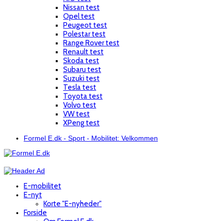
Nissan test
Opel test
Peugeot test
Polestar test
Range Rover test
Renault test
Skoda test
Subaru test
Suzuki test
Tesla test
Toyota test
Volvo test
VW test
XPeng test
Formel E.dk - Sport - Mobilitet: Velkommen
E-mobilitet
E-nyt
Korte "E-nyheder"
Forside