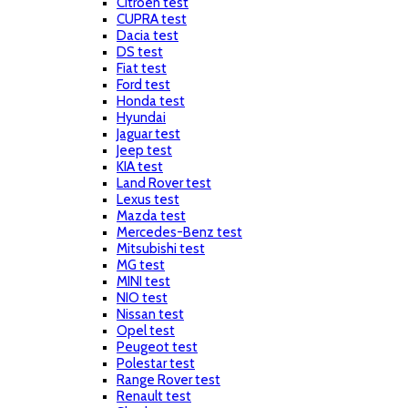
Citroen test
CUPRA test
Dacia test
DS test
Fiat test
Ford test
Honda test
Hyundai
Jaguar test
Jeep test
KIA test
Land Rover test
Lexus test
Mazda test
Mercedes-Benz test
Mitsubishi test
MG test
MINI test
NIO test
Nissan test
Opel test
Peugeot test
Polestar test
Range Rover test
Renault test