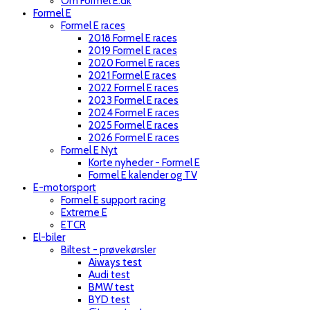
Om Formel E.dk
Formel E
Formel E races
2018 Formel E races
2019 Formel E races
2020 Formel E races
2021 Formel E races
2022 Formel E races
2023 Formel E races
2024 Formel E races
2025 Formel E races
2026 Formel E races
Formel E Nyt
Korte nyheder - Formel E
Formel E kalender og TV
E-motorsport
Formel E support racing
Extreme E
ETCR
El-biler
Biltest - prøvekørsler
Aiways test
Audi test
BMW test
BYD test