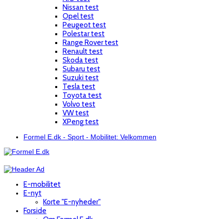
Nissan test
Opel test
Peugeot test
Polestar test
Range Rover test
Renault test
Skoda test
Subaru test
Suzuki test
Tesla test
Toyota test
Volvo test
VW test
XPeng test
Formel E.dk - Sport - Mobilitet: Velkommen
E-mobilitet
E-nyt
Korte "E-nyheder"
Forside