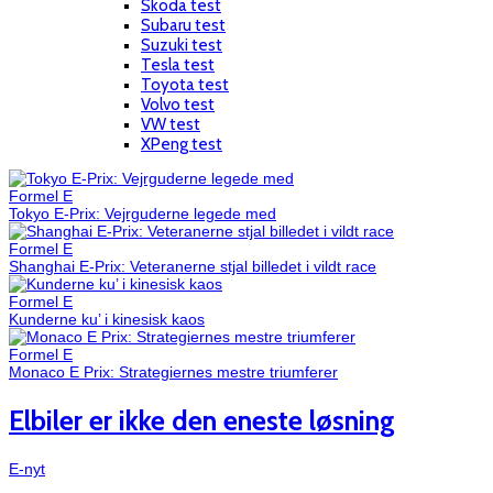
Skoda test
Subaru test
Suzuki test
Tesla test
Toyota test
Volvo test
VW test
XPeng test
Formel E
Tokyo E-Prix: Vejrguderne legede med
Formel E
Shanghai E-Prix: Veteranerne stjal billedet i vildt race
Formel E
Kunderne ku’ i kinesisk kaos
Formel E
Monaco E Prix: Strategiernes mestre triumferer
Elbiler er ikke den eneste løsning
E-nyt