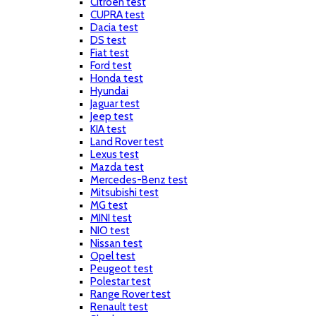
Citroen test
CUPRA test
Dacia test
DS test
Fiat test
Ford test
Honda test
Hyundai
Jaguar test
Jeep test
KIA test
Land Rover test
Lexus test
Mazda test
Mercedes-Benz test
Mitsubishi test
MG test
MINI test
NIO test
Nissan test
Opel test
Peugeot test
Polestar test
Range Rover test
Renault test