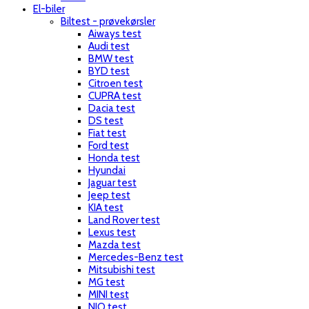
El-biler
Biltest - prøvekørsler
Aiways test
Audi test
BMW test
BYD test
Citroen test
CUPRA test
Dacia test
DS test
Fiat test
Ford test
Honda test
Hyundai
Jaguar test
Jeep test
KIA test
Land Rover test
Lexus test
Mazda test
Mercedes-Benz test
Mitsubishi test
MG test
MINI test
NIO test