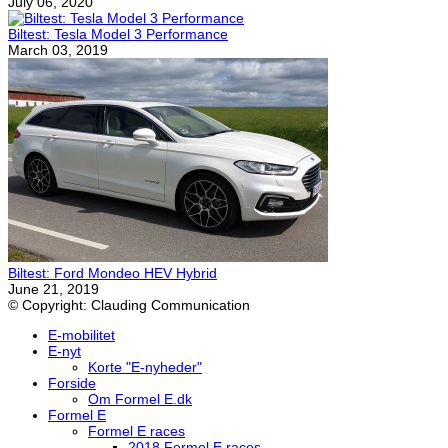
July 06, 2020
Biltest: Tesla Model 3 Performance
March 03, 2019
Biltest: Ford Mondeo HEV Hybrid
June 21, 2019
© Copyright: Clauding Communication
E-mobilitet
E-nyt
Korte "E-nyheder"
Forside
Om Formel E.dk
Formel E
Formel E races
2018 Formel E races