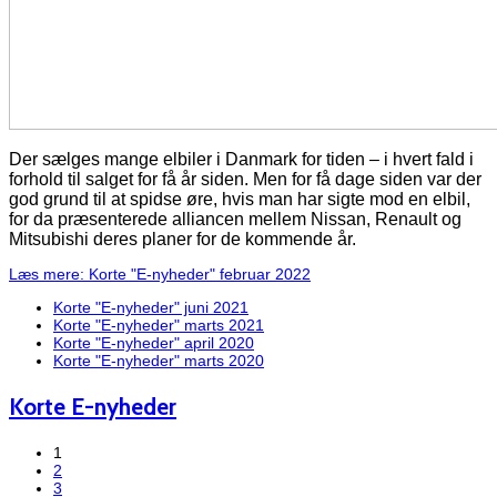
Der sælges mange elbiler i Danmark for tiden – i hvert fald i
forhold til salget for få år siden. Men for få dage siden var der
god grund til at spidse øre, hvis man har sigte mod en elbil,
for da præsenterede alliancen mellem Nissan, Renault og
Mitsubishi deres planer for de kommende år.
Læs mere: Korte "E-nyheder" februar 2022
Korte "E-nyheder" juni 2021
Korte "E-nyheder" marts 2021
Korte "E-nyheder" april 2020
Korte "E-nyheder" marts 2020
Korte E-nyheder
1
2
3