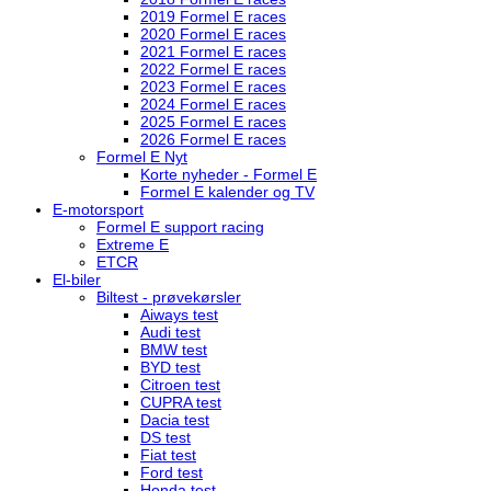
2019 Formel E races
2020 Formel E races
2021 Formel E races
2022 Formel E races
2023 Formel E races
2024 Formel E races
2025 Formel E races
2026 Formel E races
Formel E Nyt
Korte nyheder - Formel E
Formel E kalender og TV
E-motorsport
Formel E support racing
Extreme E
ETCR
El-biler
Biltest - prøvekørsler
Aiways test
Audi test
BMW test
BYD test
Citroen test
CUPRA test
Dacia test
DS test
Fiat test
Ford test
Honda test