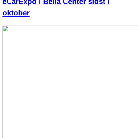
eCarExpo i Bella Center sidst i
oktober