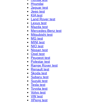
Hyundai
Jaguar test
Jeep test
KIA test
Land Rover test
Lexus test
Mazda test
Mercedes-Benz test
Mitsubishi test
MG test
MINI test
NIO test
Nissan test
Opel test
Peugeot test
Polestar test
Range Rover test
Renault test
Skoda test
Subaru test
Suzuki test
Tesla test
Toyota test
Volvo test
VW test
XPeng test