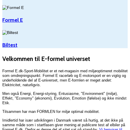
Formel E
Biltest
Velkommen til E-formel universet
Formel E.dk-Sport-Mobilitet er et net-magasin med miljøoptimeret mobilitet
som omdrejningspunkt. Formel E racerløb og E-motorsport er en vigtig og
underholdende del af E-universet, men E-formlen er meget andet:
Elektricitet, naturligvis.
Men også Energi, Energi-styring, Entusiasme, "Environment" (miljø),
Effekt, "Economy" (økonomi), Evolution, Emotion (følelse) og ikke mindst
Etik.
Tilsammen har man FORMLEN for miljø optimal mobilitet.
Imidlertid har især udviklingen i Danmark været så hurtig, at det ikke på
samme måde som i startfasen giver mening at publicere test af elbiler på
Formel E.dk. Derfor er denne del af sitet sat på stand-by.
Vi henviser til