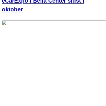
eCarExpo i Bella Center sidst i
oktober