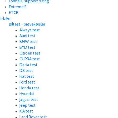
Formel E support racing
Extreme E
ETCR
l-biler
Biltest - prøvekørsler
Aiways test
Audi test
BMW test
BYD test
Citroen test
CUPRA test
Dacia test
DS test
Fiat test
Ford test
Honda test
Hyundai
Jaguar test
Jeep test
KIA test
Land Rover test