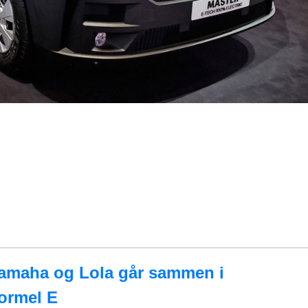
amaha og Lola går sammen i
ormel E