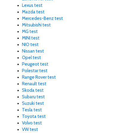
Lexus test
Mazda test
Mercedes-Benz test
Mitsubishi test
MG test
MINI test
NIO test
Nissan test
Opel test
Peugeot test
Polestar test
Range Rover test
Renault test
Skoda test
Subaru test
Suzuki test
Tesla test
Toyota test
Volvo test
VW test