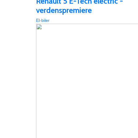
Renault 5 E-Tech electric -
verdenspremiere
El-biler