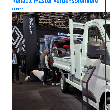
Renault Master verdenspremiere
El-biler
E