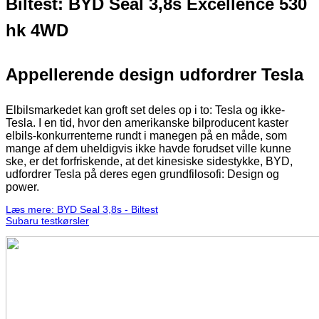
Biltest: BYD Seal 3,8s Excellence
530
hk 4WD
Appellerende design udfordrer Tesla
Elbilsmarkedet kan groft set deles op i to: Tesla og ikke-
Tesla. I en tid, hvor den amerikanske bilproducent kaster
elbils-konkurrenterne rundt i manegen på en måde, som
mange af dem uheldigvis ikke havde forudset ville kunne
ske, er det forfriskende, at det kinesiske sidestykke, BYD,
udfordrer Tesla på deres egen grundfilosofi: Design og
power.
Læs mere: BYD Seal 3,8s - Biltest
Subaru testkørsler