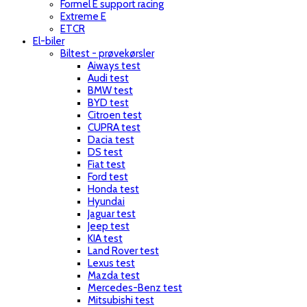
Formel E support racing
Extreme E
ETCR
El-biler
Biltest - prøvekørsler
Aiways test
Audi test
BMW test
BYD test
Citroen test
CUPRA test
Dacia test
DS test
Fiat test
Ford test
Honda test
Hyundai
Jaguar test
Jeep test
KIA test
Land Rover test
Lexus test
Mazda test
Mercedes-Benz test
Mitsubishi test