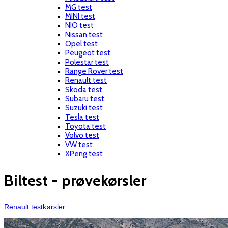
MG test
MINI test
NIO test
Nissan test
Opel test
Peugeot test
Polestar test
Range Rover test
Renault test
Skoda test
Subaru test
Suzuki test
Tesla test
Toyota test
Volvo test
VW test
XPeng test
Biltest - prøvekørsler
Renault testkørsler