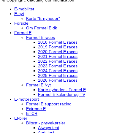
E-mobilitet
E-nyt
Korte "E-nyheder"
Forside
Om Formel E.dk
Formel E
Formel E races
2018 Formel E races
2019 Formel E races
2020 Formel E races
2021 Formel E races
2022 Formel E races
2023 Formel E races
2024 Formel E races
2025 Formel E races
2026 Formel E races
Formel E Nyt
Korte nyheder - Formel E
Formel E kalender og TV
E-motorsport
Formel E support racing
Extreme E
ETCR
El-biler
Biltest - prøvekørsler
Aiways test
Audi test