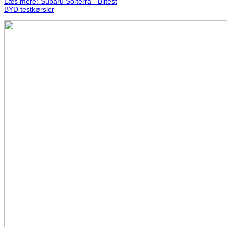
Læs mere: Subaru Solterra - Biltest
BYD testkørsler