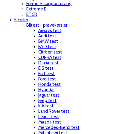
Formel E support racing
Extreme E
ETCR
El-biler
Biltest - prøvekørsler
Aiways test
Audi test
BMW test
BYD test
Citroen test
CUPRA test
Dacia test
DS test
Fiat test
Ford test
Honda test
Hyundai
Jaguar test
Jeep test
KIA test
Land Rover test
Lexus test
Mazda test
Mercedes-Benz test
Mitsubishi test