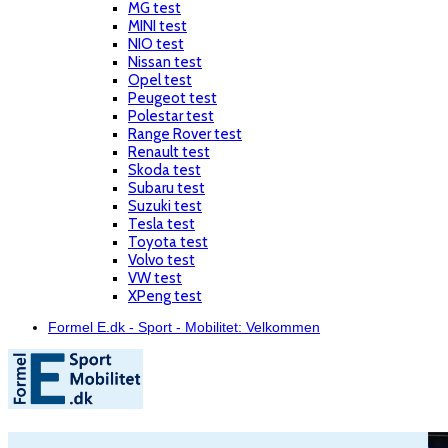
MG test
MINI test
NIO test
Nissan test
Opel test
Peugeot test
Polestar test
Range Rover test
Renault test
Skoda test
Subaru test
Suzuki test
Tesla test
Toyota test
Volvo test
VW test
XPeng test
Formel E.dk - Sport - Mobilitet: Velkommen