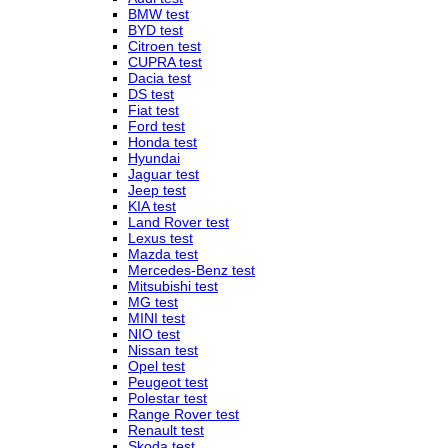
BMW test
BYD test
Citroen test
CUPRA test
Dacia test
DS test
Fiat test
Ford test
Honda test
Hyundai
Jaguar test
Jeep test
KIA test
Land Rover test
Lexus test
Mazda test
Mercedes-Benz test
Mitsubishi test
MG test
MINI test
NIO test
Nissan test
Opel test
Peugeot test
Polestar test
Range Rover test
Renault test
Skoda test