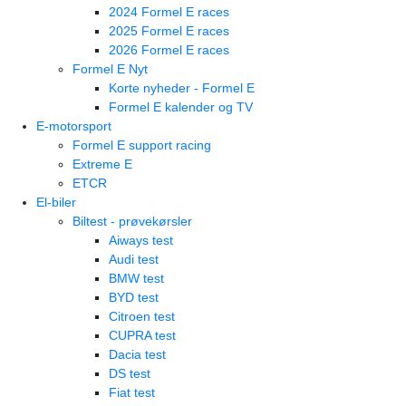
2024 Formel E races
2025 Formel E races
2026 Formel E races
Formel E Nyt
Korte nyheder - Formel E
Formel E kalender og TV
E-motorsport
Formel E support racing
Extreme E
ETCR
El-biler
Biltest - prøvekørsler
Aiways test
Audi test
BMW test
BYD test
Citroen test
CUPRA test
Dacia test
DS test
Fiat test