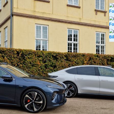
Fo
Fo
Bi