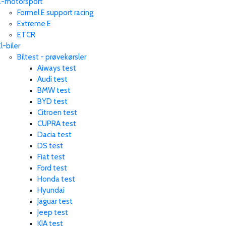
E-motorsport
Formel E support racing
Extreme E
ETCR
l-biler
Biltest - prøvekørsler
Aiways test
Audi test
BMW test
BYD test
Citroen test
CUPRA test
Dacia test
DS test
Fiat test
Ford test
Honda test
Hyundai
Jaguar test
Jeep test
KIA test