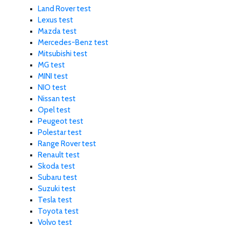
Land Rover test
Lexus test
Mazda test
Mercedes-Benz test
Mitsubishi test
MG test
MINI test
NIO test
Nissan test
Opel test
Peugeot test
Polestar test
Range Rover test
Renault test
Skoda test
Subaru test
Suzuki test
Tesla test
Toyota test
Volvo test