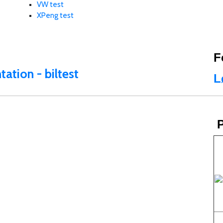
VW test
XPeng test
F
ation - biltest
L
P