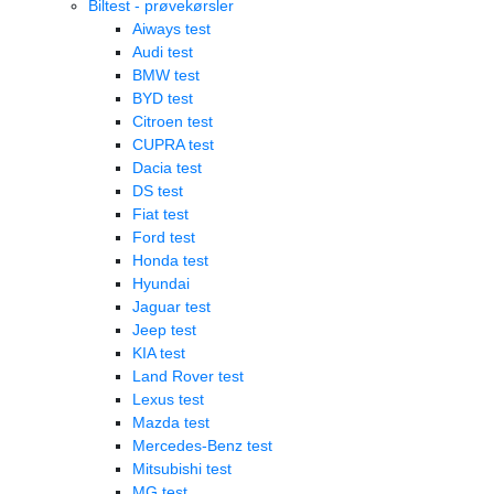
Biltest - prøvekørsler
Aiways test
Audi test
BMW test
BYD test
Citroen test
CUPRA test
Dacia test
DS test
Fiat test
Ford test
Honda test
Hyundai
Jaguar test
Jeep test
KIA test
Land Rover test
Lexus test
Mazda test
Mercedes-Benz test
Mitsubishi test
MG test