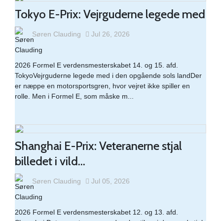
Tokyo E-Prix: Vejrguderne legede med
Søren Clauding
Jul 26, 2026
Honda CR-V e:PHEV er god, også
når vejrforholden
2026 Formel E verdensmesterskabet 14. og 15. afd.
TokyoVejrguderne legede med i den opgående sols landDer
er næppe en motorsportsgren, hvor vejret ikke spiller en
rolle. Men i Formel E, som måske m...
Mercedes-Benz GLC 300 de diesel
plug-in
Shanghai E-Prix: Veteranerne stjal
billedet i vild...
MG4 Electric Extended Range:
Minimal rækkeviddean
Søren Clauding
Jul 05, 2026
2026 Formel E verdensmesterskabet 12. og 13. afd.