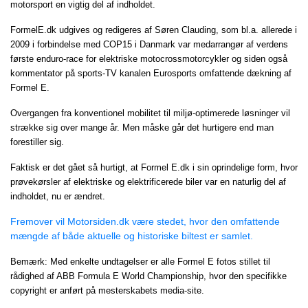
motorsport en vigtig del af indholdet.
FormelE.dk udgives og redigeres af Søren Clauding, som bl.a. allerede i
2009 i forbindelse med COP15 i Danmark var medarrangør af verdens
første enduro-race for elektriske motocrossmotorcykler og siden også
kommentator på sports-TV kanalen Eurosports omfattende dækning af
Formel E.
Overgangen fra konventionel mobilitet til miljø-optimerede løsninger vil
strække sig over mange år. Men måske går det hurtigere end man
forestiller sig.
Faktisk er det gået så hurtigt, at Formel E.dk i sin oprindelige form, hvor
prøvekørsler af elektriske og elektrificerede biler var en naturlig del af
indholdet, nu er ændret.
Fremover vil Motorsiden.dk være stedet, hvor den omfattende
mængde af både aktuelle og historiske biltest er samlet.
Bemærk: Med enkelte undtagelser er alle Formel E fotos stillet til
rådighed af ABB Formula E World Championship, hvor den specifikke
copyright er anført på mesterskabets media-site.