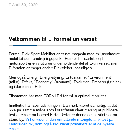
April 30, 2020
Velkommen til E-formel universet
Formel E.dk-Sport-Mobilitet er et net-magasin med miljøoptimeret
mobilitet som omdrejningspunkt. Formel E racerløb og E-
motorsport er en vigtig og underholdende del af E-universet, men
E-formlen er meget andet: Elektricitet, naturligvis.
Men også Energi, Energi-styring, Entusiasme, "Environment"
(miljø), Effekt, "Economy" (økonomi), Evolution, Emotion (følelse)
og ikke mindst Etik.
Tilsammen har man FORMLEN for miljø optimal mobilitet.
Imidlertid har især udviklingen i Danmark været så hurtig, at det
ikke på samme måde som i startfasen giver mening at publicere
test af elbiler på Formel E.dk. Derfor er denne del af sitet sat på
stand-by.
Vi henviser til den omfattende mængde af biltest på
Motorsiden.dk, som også inkluderer prøvekørsler af de nyeste
elbiler
.