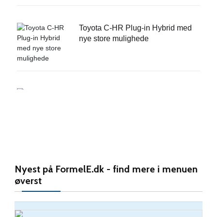
Toyota C-HR Plug-in Hybrid med
nye store mulighede
BYD Dolphin: Fin kompakt-el til
attraktiv pris
Ny Peugeot E-3008: Design og
gnister på højt niv
Nyest på FormelE.dk - find mere i menuen
øverst
BMW i5 M60 xDrive: Årets Bil på
glatis