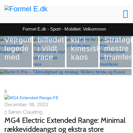
Shanghai
Formel E
Formel E
E-Prix:
Formel E
Tokyo
Veteranerne
Monaco
Formel E.dk - Sport - Mobilitet: Velkommen
E-Prix:
stjal
Kunderne
E Prix:
Formel E
Vejrguderne
billedet
ku’ i
Strateg
Berlin E-Prix – Tålmodighed og
legede
i vildt
kinesisk
mestre
strategi: Müllers første og Evans'
med
race
kaos
triumfer
nye rekord
December 08, 2023
Søren Clauding
MG4 Electric Extended Range: Minimal
rækkeviddeangst og ekstra store