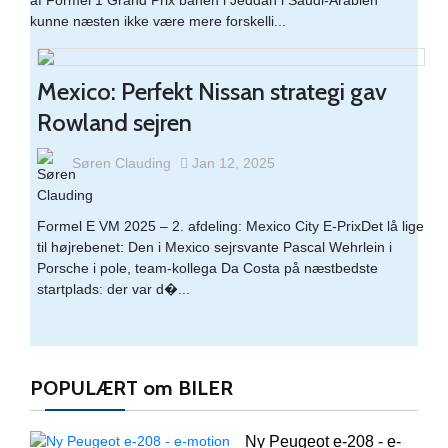
af Formel 1 Grand Prix banen i Jeddah i Saudi-Arabien
kunne næsten ikke være mere forskelli...
Mexico: Perfekt Nissan strategi gav
Rowland sejren
Søren Clauding
Jan 12, 2025
Formel E VM 2025 – 2. afdeling: Mexico City E-PrixDet lå lige
til højrebenet: Den i Mexico sejrsvante Pascal Wehrlein i
Porsche i pole, team-kollega Da Costa på næstbedste
startplads: der var d�...
POPULÆRT om BILER
Ny Peugeot e-208 - e-