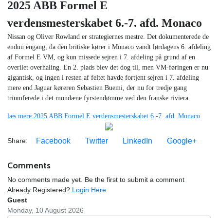
2025 ABB Formel E
verdensmesterskabet 6.-7. afd. Monaco
Nissan og Oliver Rowland er strategiernes mestre. Det dokumenterede de
endnu engang, da den britiske kører i Monaco vandt lørdagens 6. afdeling
af Formel E VM, og kun missede sejren i 7. afdeling på grund af en
overilet overhaling. En 2. plads blev det dog til, men VM-føringen er nu
gigantisk, og ingen i resten af feltet havde fortjent sejren i 7. afdeling
mere end Jaguar køreren Sebastien Buemi, der nu for tredje gang
triumferede i det mondæne fyrstendømme ved den franske riviera.
læs mere 2025 ABB Formel E verdensmesterskabet 6.-7. afd. Monaco
Share:
Facebook
Twitter
LinkedIn
Google+
Comments
No comments made yet. Be the first to submit a comment
Already Registered?
Login Here
Guest
Monday, 10 August 2026