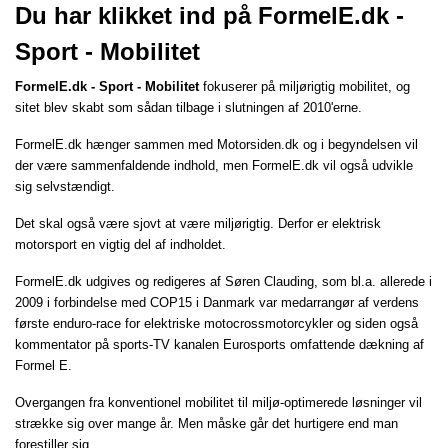
Du har klikket ind på FormelE.dk -
Sport - Mobilitet
FormelE.dk - Sport - Mobilitet
fokuserer på miljørigtig mobilitet, og
sitet blev skabt som sådan tilbage i slutningen af 2010'erne.
FormelE.dk hænger sammen med
Motorsiden.dk
og i begyndelsen vil
der være sammenfaldende indhold, men FormelE.dk vil også udvikle
sig selvstændigt.
Det skal også være sjovt at være miljørigtig. Derfor er elektrisk
motorsport en vigtig del af indholdet.
FormelE.dk udgives og redigeres af Søren Clauding, som bl.a. allerede i
2009 i forbindelse med COP15 i Danmark var medarrangør af verdens
første enduro-race for elektriske motocrossmotorcykler og siden også
kommentator på sports-TV kanalen Eurosports omfattende dækning af
Formel E.
Overgangen fra konventionel mobilitet til miljø-optimerede løsninger vil
strække sig over mange år. Men måske går det hurtigere end man
forestiller sig.