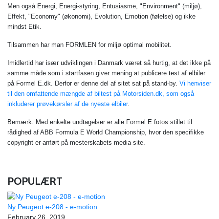
Men også Energi, Energi-styring, Entusiasme, "Environment" (miljø),
Effekt, "Economy" (økonomi), Evolution, Emotion (følelse) og ikke
mindst Etik.
Tilsammen har man FORMLEN for miljø optimal mobilitet.
Imidlertid har især udviklingen i Danmark været så hurtig, at det ikke på
samme måde som i startfasen giver mening at publicere test af elbiler
på Formel E.dk. Derfor er denne del af sitet sat på stand-by.
Vi henviser
til den omfattende mængde af biltest på Motorsiden.dk, som også
inkluderer prøvekørsler af de nyeste elbiler
.
Bemærk: Med enkelte undtagelser er alle Formel E fotos stillet til
rådighed af ABB Formula E World Championship, hvor den specifikke
copyright er anført på mesterskabets media-site.
POPULÆRT
Ny Peugeot e-208 - e-motion
February 26, 2019