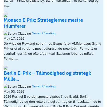
Sanya – Kinas sydligste by. Banen var anlagt i et parkanlæg og
in...
Monaco E Prix: Strategiernes mestre
triumferer
Søren Clauding
May 17, 2026
De Vries og Rowland sejrer – og Evans fører VMMonacos Grand
Prix er et af verdens mest udfordrende racerløb. I Formel 1 er
overhalinger få, og ofte afgør kvalifikationen løbenes udfald.
Formel ...
Berlin E-Prix – Tålmodighed og strategi:
Mülle...
Søren Clauding
May 03, 2026
2026 Formel E verdensmesterskabet 7. og 8. afd. Berlin​
Tålmodighed og den rette strategi var nøglen til resultater i de to
VM-løb, der tilsammen udgjorde Berlin E-Prix. Det praktiserede