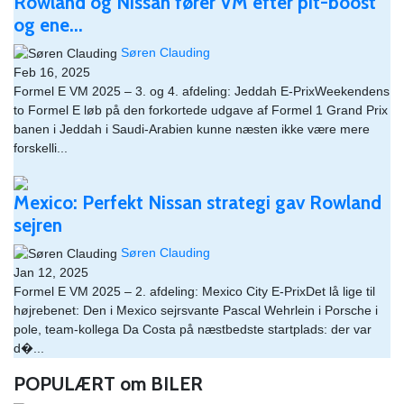
Rowland og Nissan fører VM efter pit-boost
og ene...
Søren Clauding
Feb 16, 2025
Formel E VM 2025 – 3. og 4. afdeling: Jeddah E-PrixWeekendens
to Formel E løb på den forkortede udgave af Formel 1 Grand Prix
banen i Jeddah i Saudi-Arabien kunne næsten ikke være mere
forskelli...
Mexico: Perfekt Nissan strategi gav Rowland
sejren
Søren Clauding
Jan 12, 2025
Formel E VM 2025 – 2. afdeling: Mexico City E-PrixDet lå lige til
højrebenet: Den i Mexico sejrsvante Pascal Wehrlein i Porsche i
pole, team-kollega Da Costa på næstbedste startplads: der var
d�...
POPULÆRT om BILER